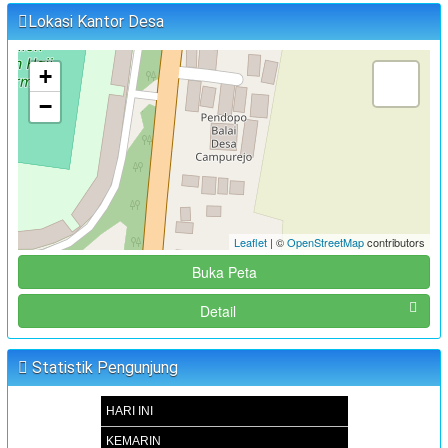
Lokasi Kantor Desa
+
−
Leaflet
| ©
OpenStreetMap
contributors
Buka Peta
Detail
Statistik Pengunjung
HARI INI
KEMARIN