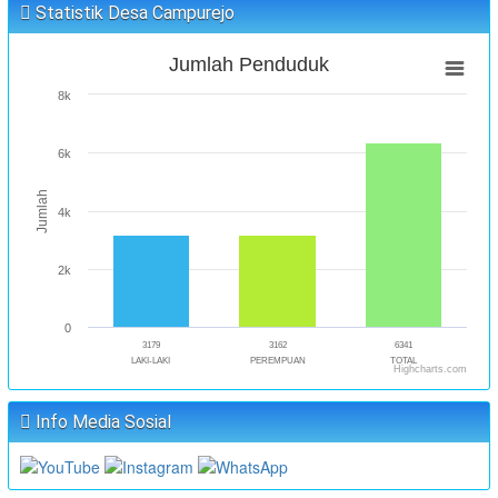
Statistik Desa Campurejo
Jumlah Penduduk
8k
6k
Jumlah
4k
2k
0
3179
3162
6341
LAKI-LAKI
PEREMPUAN
TOTAL
Highcharts.com
Info Media Sosial