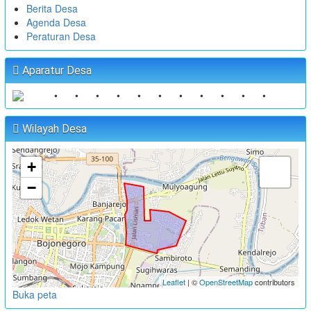
Berita Desa
Agenda Desa
Peraturan Desa
Aparatur Desa
•
•
•
•
•
•
•
•
•
•
•
Wilayah Desa
+
−
Leaflet
| ©
OpenStreetMap
contributors
Buka peta